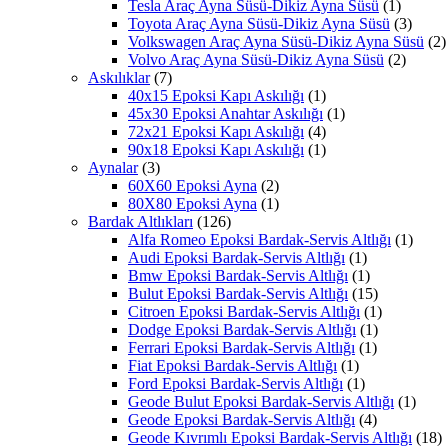
Tesla Araç Ayna Süsü-Dikiz Ayna Süsü
(1)
Toyota Araç Ayna Süsü-Dikiz Ayna Süsü
(3)
Volkswagen Araç Ayna Süsü-Dikiz Ayna Süsü
(2)
Volvo Araç Ayna Süsü-Dikiz Ayna Süsü
(2)
Askılıklar
(7)
40x15 Epoksi Kapı Askılığı
(1)
45x30 Epoksi Anahtar Askılığı
(1)
72x21 Epoksi Kapı Askılığı
(4)
90x18 Epoksi Kapı Askılığı
(1)
Aynalar
(3)
60X60 Epoksi Ayna
(2)
80X80 Epoksi Ayna
(1)
Bardak Altlıkları
(126)
Alfa Romeo Epoksi Bardak-Servis Altlığı
(1)
Audi Epoksi Bardak-Servis Altlığı
(1)
Bmw Epoksi Bardak-Servis Altlığı
(1)
Bulut Epoksi Bardak-Servis Altlığı
(15)
Citroen Epoksi Bardak-Servis Altlığı
(1)
Dodge Epoksi Bardak-Servis Altlığı
(1)
Ferrari Epoksi Bardak-Servis Altlığı
(1)
Fiat Epoksi Bardak-Servis Altlığı
(1)
Ford Epoksi Bardak-Servis Altlığı
(1)
Geode Bulut Epoksi Bardak-Servis Altlığı
(1)
Geode Epoksi Bardak-Servis Altlığı
(4)
Geode Kıvrımlı Epoksi Bardak-Servis Altlığı
(18)