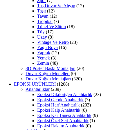
Spor
(7)
Taş Duvar Ve Ahşap
(12)
Taşıt
(12)
Tavan
(12)
Tropikal
(7)
Tünel Ve Sütun
(18)
Tüy
(17)
Uzay
(8)
Vintage Ve Retro
(23)
Yağlı Boya
(16)
Yaprak
(12)
Yemek
(3)
Zemin
(48)
3D Poster Baskı Montajları
(20)
Duvar Kağıdı Modelleri
(0)
Duvar Kağıdı Montajları
(320)
EPOKSİ ÜRÜNLERİ
(1208)
Anahtarlıklar
(239)
Epoksi Dikdörtgen Anahtarlık
(23)
Epoksi Geode Anahtarlık
(3)
Epoksi Harf Anahtarlık
(203)
Epoksi Kalp Anahtarlık
(0)
Epoksi Kar Tanesi Anahtarlık
(9)
Epoksi Özel Seri Anahtarlık
(1)
Epoksi Rakam Anahtarlık
(0)