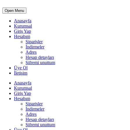
Open Menu
Anasayfa
Kurumsal
Giriş Yap
Hesabım
Siparişler
İndirmeler
Adres
Hesap detayları
Şifremi unuttum
Üye Ol
İletişim
Anasayfa
Kurumsal
Giriş Yap
Hesabım
Siparişler
İndirmeler
Adres
Hesap detayları
Şifremi unuttum
Üye Ol