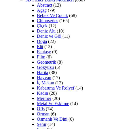
Abstract
(13)
Ağaç
(79)
Bebek Ve Çocuk
(68)
Chinoseries
(165)
Çiçek
(12)
Deniz Altı
(10)
Deniz ve Göl
(11)
Doğa
(22)
Elit
(12)
Fantasy
(9)
Film
(6)
Geometrik
(8)
Gökyüzü
(5)
Harita
(38)
Hayvan
(17)
İç Mekan
(12)
Kabartma Ve Rolyef
(14)
Kadın
(20)
Mermer
(20)
Metal Ve Eskitme
(14)
Ofis
(74)
Orman
(6)
Osmanlı Ve Dini
(6)
Şehir
(14)