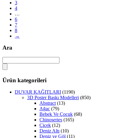
3
4
…
6
7
8
→
Ara
Ürün kategorileri
DUVAR KAĞITLARI
(1190)
3D Poster Baskı Modelleri
(850)
Abstract
(13)
Ağaç
(79)
Bebek Ve Çocuk
(68)
Chinoseries
(165)
Çiçek
(12)
Deniz Altı
(10)
Deniz ve Göl
(11)