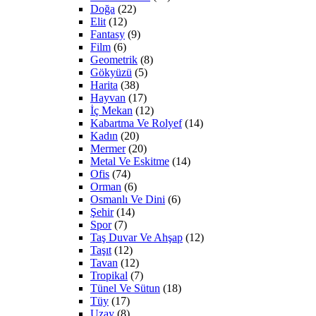
Doğa
(22)
Elit
(12)
Fantasy
(9)
Film
(6)
Geometrik
(8)
Gökyüzü
(5)
Harita
(38)
Hayvan
(17)
İç Mekan
(12)
Kabartma Ve Rolyef
(14)
Kadın
(20)
Mermer
(20)
Metal Ve Eskitme
(14)
Ofis
(74)
Orman
(6)
Osmanlı Ve Dini
(6)
Şehir
(14)
Spor
(7)
Taş Duvar Ve Ahşap
(12)
Taşıt
(12)
Tavan
(12)
Tropikal
(7)
Tünel Ve Sütun
(18)
Tüy
(17)
Uzay
(8)