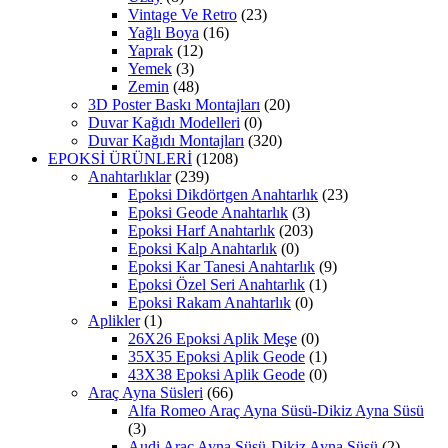
Vintage Ve Retro
(23)
Yağlı Boya
(16)
Yaprak
(12)
Yemek
(3)
Zemin
(48)
3D Poster Baskı Montajları
(20)
Duvar Kağıdı Modelleri
(0)
Duvar Kağıdı Montajları
(320)
EPOKSİ ÜRÜNLERİ
(1208)
Anahtarlıklar
(239)
Epoksi Dikdörtgen Anahtarlık
(23)
Epoksi Geode Anahtarlık
(3)
Epoksi Harf Anahtarlık
(203)
Epoksi Kalp Anahtarlık
(0)
Epoksi Kar Tanesi Anahtarlık
(9)
Epoksi Özel Seri Anahtarlık
(1)
Epoksi Rakam Anahtarlık
(0)
Aplikler
(1)
26X26 Epoksi Aplik Meşe
(0)
35X35 Epoksi Aplik Geode
(1)
43X38 Epoksi Aplik Geode
(0)
Araç Ayna Süsleri
(66)
Alfa Romeo Araç Ayna Süsü-Dikiz Ayna Süsü
(3)
Audi Araç Ayna Süsü-Dikiz Ayna Süsü
(2)