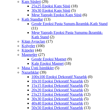
Kapı Süsleri
(29)
25x25 Epoksi Kapı Süsü
(18)
30x30 Epoksi Kapı Süsü
(5)
Meşe Yaprağı Epoksi Kapı Süsü
(6)
Katlı Standlar
(13)
Geode Epoksi Pasta Sunum-İkramlık-Katlı Stand
(11)
Meşe Yaprağı Epoksi Pasta Sunumu-İkramlık-
Katlı Stand
(2)
Kitap Ayraçları
(17)
Kolyeler
(100)
Küpeler
(44)
Magnetler
(27)
Geode Epoksi Magnet
(9)
Kalp Epoksi Magnet
(18)
Masa Üstü İsimlikler
(5)
Nazarlıklar
(39)
100x100 Epoksi Dekoratif Nazarlık
(0)
10x10 Epoksi Dekoratif Nazarlık
(2)
15x15 Epoksi Dekoratif Nazarlık
(5)
20x20 Epoksi Dekoratif Nazarlık
(2)
23x23 Epoksi Dekoratif Nazarlık
(12)
30x30 Epoksi Dekoratif Nazarlık
(5)
40x40 Epoksi Dekoratif Nazarlık
(1)
50x50 Epoksi Dekoratif Nazarlık
(13)