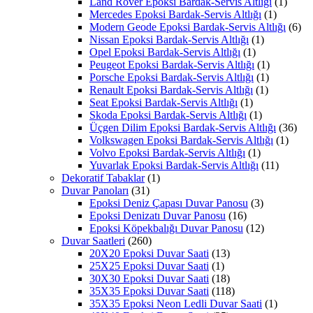
Land Rover Epoksi Bardak-Servis Altlığı
(1)
Mercedes Epoksi Bardak-Servis Altlığı
(1)
Modern Geode Epoksi Bardak-Servis Altlığı
(6)
Nissan Epoksi Bardak-Servis Altlığı
(1)
Opel Epoksi Bardak-Servis Altlığı
(1)
Peugeot Epoksi Bardak-Servis Altlığı
(1)
Porsche Epoksi Bardak-Servis Altlığı
(1)
Renault Epoksi Bardak-Servis Altlığı
(1)
Seat Epoksi Bardak-Servis Altlığı
(1)
Skoda Epoksi Bardak-Servis Altlığı
(1)
Üçgen Dilim Epoksi Bardak-Servis Altlığı
(36)
Volkswagen Epoksi Bardak-Servis Altlığı
(1)
Volvo Epoksi Bardak-Servis Altlığı
(1)
Yuvarlak Epoksi Bardak-Servis Altlığı
(11)
Dekoratif Tabaklar
(1)
Duvar Panoları
(31)
Epoksi Deniz Çapası Duvar Panosu
(3)
Epoksi Denizatı Duvar Panosu
(16)
Epoksi Köpekbalığı Duvar Panosu
(12)
Duvar Saatleri
(260)
20X20 Epoksi Duvar Saati
(13)
25X25 Epoksi Duvar Saati
(1)
30X30 Epoksi Duvar Saati
(18)
35X35 Epoksi Duvar Saati
(118)
35X35 Epoksi Neon Ledli Duvar Saati
(1)