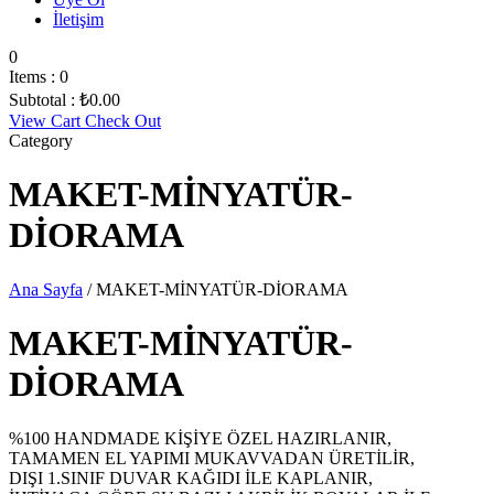
İletişim
0
Items :
0
Subtotal :
₺
0.00
View Cart
Check Out
Category
MAKET-MİNYATÜR-
DİORAMA
Ana Sayfa
/ MAKET-MİNYATÜR-DİORAMA
MAKET-MİNYATÜR-
DİORAMA
%100 HANDMADE KİŞİYE ÖZEL HAZIRLANIR,
TAMAMEN EL YAPIMI MUKAVVADAN ÜRETİLİR,
DIŞI 1.SINIF DUVAR KAĞIDI İLE KAPLANIR,