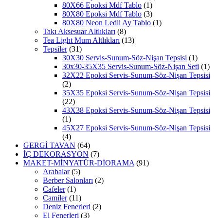
80X66 Epoksi Mdf Tablo
(1)
80X80 Epoksi Mdf Tablo
(3)
80X80 Neon Ledli Ay Tablo
(1)
Takı Aksesuar Altlıkları
(8)
Tea Light Mum Altlıkları
(13)
Tepsiler
(31)
30X30 Servis-Sunum-Söz-Nişan Tepsisi
(1)
30x30-35X35 Servis-Sunum-Söz-Nişan Seti
(1)
32X22 Epoksi Servis-Sunum-Söz-Nişan Tepsisi
(2)
35X35 Epoksi Servis-Sunum-Söz-Nişan Tepsisi
(22)
43X38 Epoksi Servis-Sunum-Söz-Nişan Tepsisi
(1)
45X27 Epoksi Servis-Sunum-Söz-Nişan Tepsisi
(4)
GERGİ TAVAN
(64)
İÇ DEKORASYON
(7)
MAKET-MİNYATÜR-DİORAMA
(91)
Arabalar
(5)
Berber Salonları
(2)
Cafeler
(1)
Camiler
(11)
Deniz Fenerleri
(2)
El Fenerleri
(3)