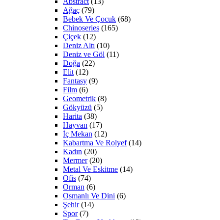
Abstract
(13)
Ağaç
(79)
Bebek Ve Çocuk
(68)
Chinoseries
(165)
Çiçek
(12)
Deniz Altı
(10)
Deniz ve Göl
(11)
Doğa
(22)
Elit
(12)
Fantasy
(9)
Film
(6)
Geometrik
(8)
Gökyüzü
(5)
Harita
(38)
Hayvan
(17)
İç Mekan
(12)
Kabartma Ve Rolyef
(14)
Kadın
(20)
Mermer
(20)
Metal Ve Eskitme
(14)
Ofis
(74)
Orman
(6)
Osmanlı Ve Dini
(6)
Şehir
(14)
Spor
(7)