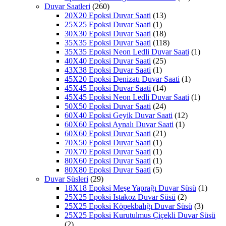
Duvar Saatleri
(260)
20X20 Epoksi Duvar Saati
(13)
25X25 Epoksi Duvar Saati
(1)
30X30 Epoksi Duvar Saati
(18)
35X35 Epoksi Duvar Saati
(118)
35X35 Epoksi Neon Ledli Duvar Saati
(1)
40X40 Epoksi Duvar Saati
(25)
43X38 Epoksi Duvar Saati
(1)
45X20 Epoksi Denizatı Duvar Saati
(1)
45X45 Epoksi Duvar Saati
(14)
45X45 Epoksi Neon Ledli Duvar Saati
(1)
50X50 Epoksi Duvar Saati
(24)
60X40 Epoksi Geyik Duvar Saati
(12)
60X60 Epoksi Aynalı Duvar Saati
(1)
60X60 Epoksi Duvar Saati
(21)
70X50 Epoksi Duvar Saati
(1)
70X70 Epoksi Duvar Saati
(1)
80X60 Epoksi Duvar Saati
(1)
80X80 Epoksi Duvar Saati
(5)
Duvar Süsleri
(29)
18X18 Epoksi Meşe Yaprağı Duvar Süsü
(1)
25X25 Epoksi Istakoz Duvar Süsü
(2)
25X25 Epoksi Köpekbalığı Duvar Süsü
(3)
25X25 Epoksi Kurutulmus Çiçekli Duvar Süsü
(2)