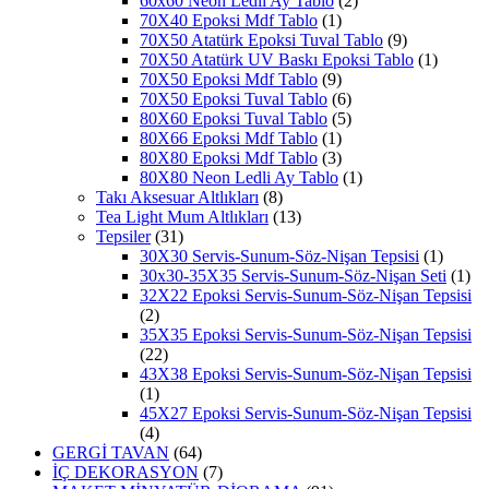
60x60 Neon Ledli Ay Tablo
(2)
70X40 Epoksi Mdf Tablo
(1)
70X50 Atatürk Epoksi Tuval Tablo
(9)
70X50 Atatürk UV Baskı Epoksi Tablo
(1)
70X50 Epoksi Mdf Tablo
(9)
70X50 Epoksi Tuval Tablo
(6)
80X60 Epoksi Tuval Tablo
(5)
80X66 Epoksi Mdf Tablo
(1)
80X80 Epoksi Mdf Tablo
(3)
80X80 Neon Ledli Ay Tablo
(1)
Takı Aksesuar Altlıkları
(8)
Tea Light Mum Altlıkları
(13)
Tepsiler
(31)
30X30 Servis-Sunum-Söz-Nişan Tepsisi
(1)
30x30-35X35 Servis-Sunum-Söz-Nişan Seti
(1)
32X22 Epoksi Servis-Sunum-Söz-Nişan Tepsisi
(2)
35X35 Epoksi Servis-Sunum-Söz-Nişan Tepsisi
(22)
43X38 Epoksi Servis-Sunum-Söz-Nişan Tepsisi
(1)
45X27 Epoksi Servis-Sunum-Söz-Nişan Tepsisi
(4)
GERGİ TAVAN
(64)
İÇ DEKORASYON
(7)