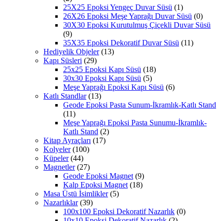
25X25 Epoksi Yengeç Duvar Süsü
(1)
26X26 Epoksi Meşe Yaprağı Duvar Süsü
(0)
30X30 Epoksi Kurutulmuş Çiçekli Duvar Süsü
(9)
35X35 Epoksi Dekoratif Duvar Süsü
(11)
Hediyelik Objeler
(13)
Kapı Süsleri
(29)
25x25 Epoksi Kapı Süsü
(18)
30x30 Epoksi Kapı Süsü
(5)
Meşe Yaprağı Epoksi Kapı Süsü
(6)
Katlı Standlar
(13)
Geode Epoksi Pasta Sunum-İkramlık-Katlı Stand
(11)
Meşe Yaprağı Epoksi Pasta Sunumu-İkramlık-
Katlı Stand
(2)
Kitap Ayraçları
(17)
Kolyeler
(100)
Küpeler
(44)
Magnetler
(27)
Geode Epoksi Magnet
(9)
Kalp Epoksi Magnet
(18)
Masa Üstü İsimlikler
(5)
Nazarlıklar
(39)
100x100 Epoksi Dekoratif Nazarlık
(0)
10x10 Epoksi Dekoratif Nazarlık
(2)