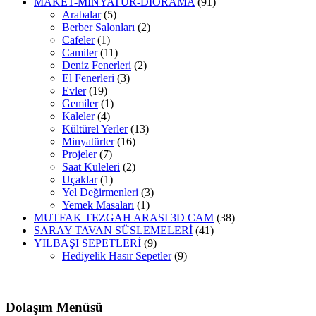
MAKET-MİNYATÜR-DİORAMA
(91)
Arabalar
(5)
Berber Salonları
(2)
Cafeler
(1)
Camiler
(11)
Deniz Fenerleri
(2)
El Fenerleri
(3)
Evler
(19)
Gemiler
(1)
Kaleler
(4)
Kültürel Yerler
(13)
Minyatürler
(16)
Projeler
(7)
Saat Kuleleri
(2)
Uçaklar
(1)
Yel Değirmenleri
(3)
Yemek Masaları
(1)
MUTFAK TEZGAH ARASI 3D CAM
(38)
SARAY TAVAN SÜSLEMELERİ
(41)
YILBAŞI SEPETLERİ
(9)
Hediyelik Hasır Sepetler
(9)
Dolaşım Menüsü