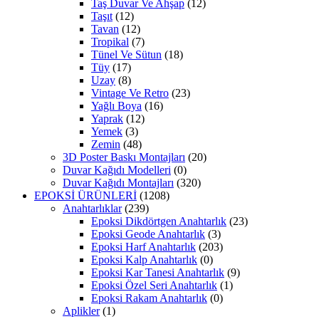
Taş Duvar Ve Ahşap
(12)
Taşıt
(12)
Tavan
(12)
Tropikal
(7)
Tünel Ve Sütun
(18)
Tüy
(17)
Uzay
(8)
Vintage Ve Retro
(23)
Yağlı Boya
(16)
Yaprak
(12)
Yemek
(3)
Zemin
(48)
3D Poster Baskı Montajları
(20)
Duvar Kağıdı Modelleri
(0)
Duvar Kağıdı Montajları
(320)
EPOKSİ ÜRÜNLERİ
(1208)
Anahtarlıklar
(239)
Epoksi Dikdörtgen Anahtarlık
(23)
Epoksi Geode Anahtarlık
(3)
Epoksi Harf Anahtarlık
(203)
Epoksi Kalp Anahtarlık
(0)
Epoksi Kar Tanesi Anahtarlık
(9)
Epoksi Özel Seri Anahtarlık
(1)
Epoksi Rakam Anahtarlık
(0)
Aplikler
(1)